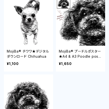
MojiBa®︎ チワワ★デジタル
MojiBa®︎ プードルポスター
ダウンロード Chihuahua
★A4 & A3 Poodle poste
r
¥1,100
¥1,650