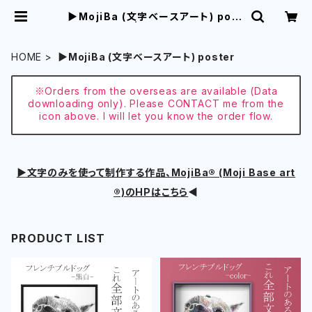
▶︎MojiBa (文字ベースアート) post
er | aikocoro
HOME
▶︎MojiBa (文字ベースアート) poster
※Orders from the overseas are available (Data
downloading only). Please CONTACT me from the
icon above. I will let you know the order flow.
▶︎文字のみを使って制作する作品、MojiBa®︎ (Moji Base art
®︎)のHPはこちら
◀︎
PRODUCT LIST