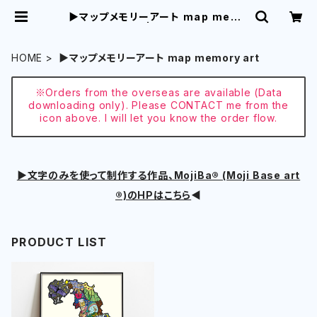
▶︎マップメモリーアート map memo
ry art | aikocoro
HOME
▶︎マップメモリーアート map memory art
※Orders from the overseas are available (Data
downloading only). Please CONTACT me from the
icon above. I will let you know the order flow.
▶︎文字のみを使って制作する作品、MojiBa®︎ (Moji Base art
®︎)のHPはこちら
◀︎
PRODUCT LIST