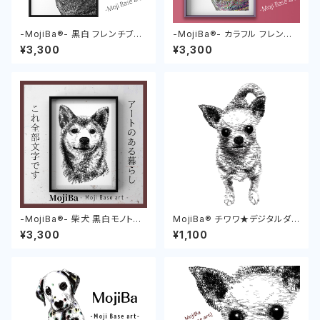
-MojiBa®︎- 黒白 フレンチブル
-MojiBa®︎- カラフル フレンチ
ドッグポスター (French Bulld
ブルドッグポスター (French Bu
¥3,300
¥3,300
og Poster)
lldog Poster)
-MojiBa®︎- 柴犬 黒白モノトー
MojiBa®︎ チワワ★デジタルダウ
ン (Shibainu Poster)
ンロード Chihuahua
¥3,300
¥1,100