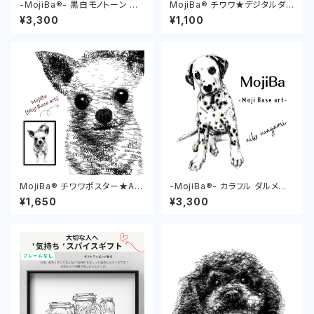
-MojiBa®︎- 黒白モノトーン ダ
MojiBa®︎ チワワ★デジタルダウ
ルメシアンポスター (Dalmatia
ンロード Chihuahua
¥3,300
¥1,100
n Poster)
MojiBa®︎ チワワポスター★A4
-MojiBa®︎- カラフル ダルメシ
& A3 Chihuahua poster
アンポスター (Dalmatian Pos
¥1,650
¥3,300
ter)