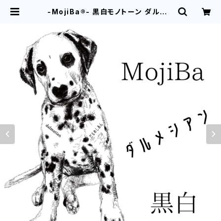
-MojiBa®︎- 黒白モノトーン ダルメシ
アンポスター (Dalmatian Poste
r) | aikocoro