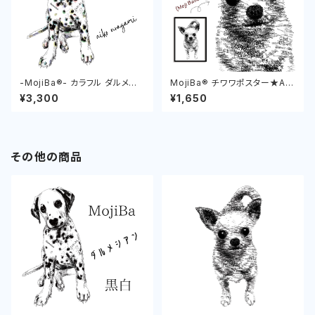
-MojiBa®︎- カラフル ダルメシ
MojiBa®︎ チワワポスター★A4
アンポスター (Dalmatian Pos
& A3 Chihuahua poster
¥3,300
¥1,650
ter)
その他の商品