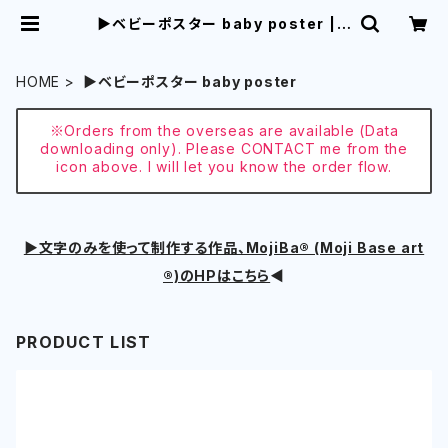
▶︎ベビーポスター baby poster | a
ikocoro
HOME
▶︎ベビーポスター baby poster
※Orders from the overseas are available (Data
downloading only). Please CONTACT me from the
icon above. I will let you know the order flow.
▶︎文字のみを使って制作する作品、MojiBa®︎ (Moji Base art
®︎)のHPはこちら
◀︎
PRODUCT LIST